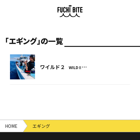
「エギング」の一覧
ワイルド２
…
WILDⅡ
HOME
エギング