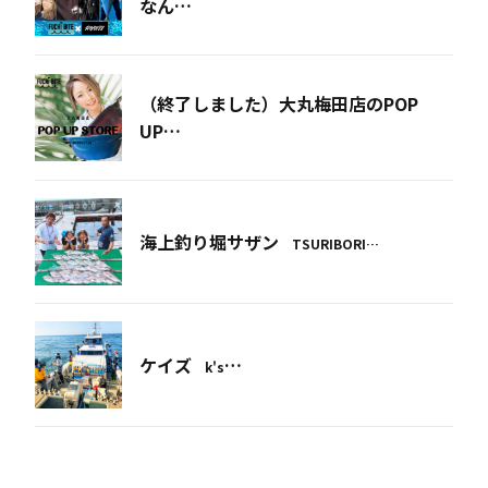
なん…
（終了しました）大丸梅田店のPOP
UP…
海上釣り堀サザン
TSURIBORI…
ケイズ
…
k's