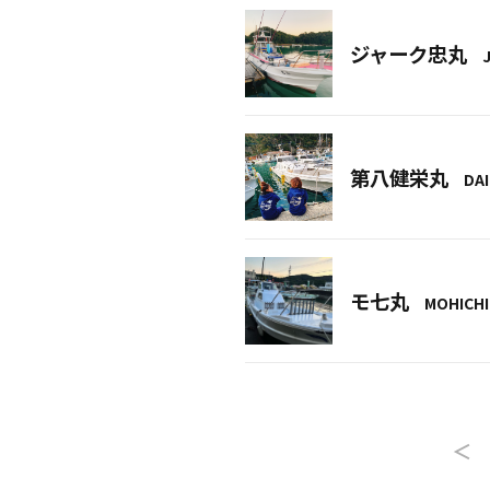
ジャーク忠丸
第八健栄丸
DA
モ七丸
MOHICH
＜