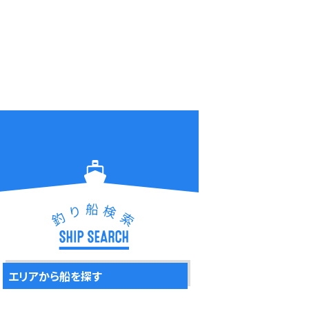
船
り
検
釣
索
エリアから船を探す