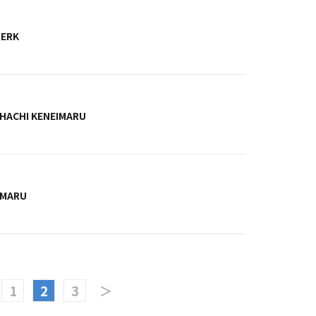
JERK
IHACHI KENEIMARU
IMARU
1
2
3
＞