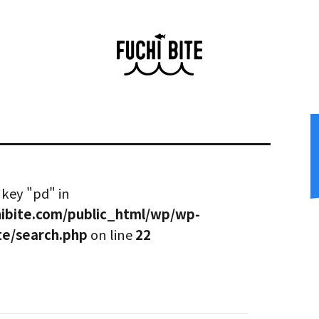
 key "pd" in
ibite.com/public_html/wp/wp-
te/search.php
on line
22