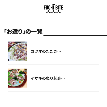
「お造り」の一覧
カツオのたたき…
イサキの炙り刺身…