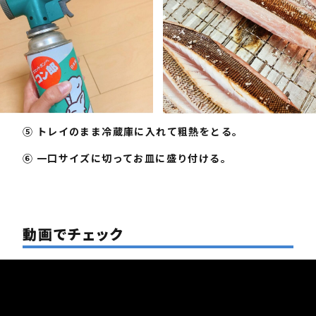
⑤ トレイのまま冷蔵庫に⼊れて粗熱をとる。
⑥ ⼀⼝サイズに切ってお⽫に盛り付ける。
動画でチェック