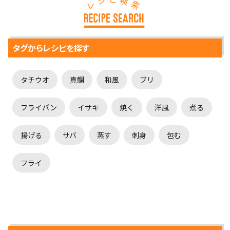
シ
検
レ
索
タグからレシピを探す
タチウオ
真鯛
和風
ブリ
フライパン
イサキ
焼く
洋風
煮る
揚げる
サバ
蒸す
刺身
包む
フライ