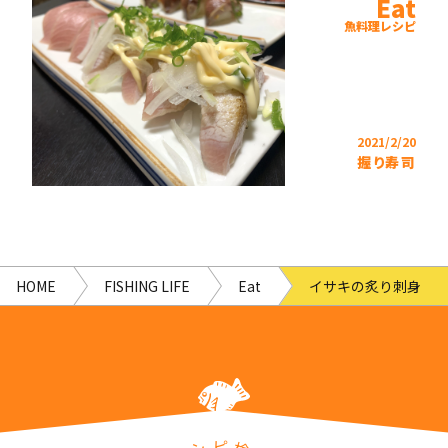
Eat
魚料理レシピ
2021/2/20
握り寿司
HOME
FISHING LIFE
Eat
イサキの炙り刺身
ピ