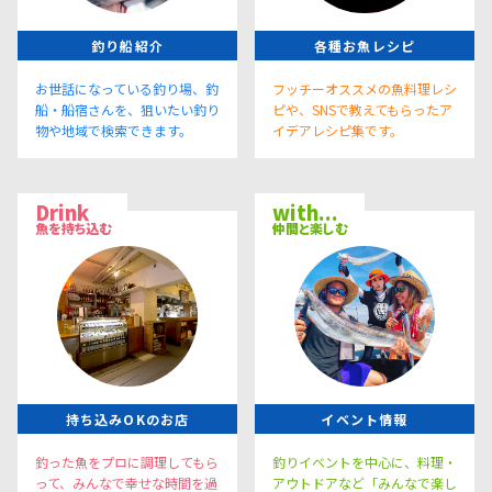
釣り船紹介
各種お魚レシピ
お世話になっている釣り場、釣
フッチーオススメの魚料理レシ
船・船宿さんを、狙いたい釣り
ピや、SNSで教えてもらったア
物や地域で検索できます。
イデアレシピ集です。
Drink
with...
魚を持ち込む
仲間と楽しむ
持ち込みOKのお店
イベント情報
釣った魚をプロに調理してもら
釣りイベントを中心に、料理・
って、みんなで幸せな時間を過
アウトドアなど「みんなで楽し