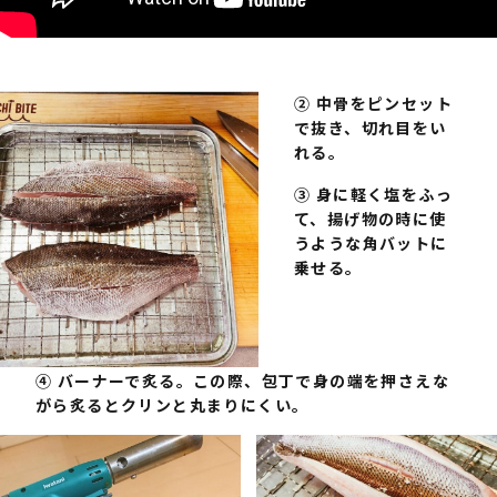
② 中⾻をピンセット
で抜き、切れ⽬をい
れる。
③ ⾝に軽く塩をふっ
て、揚げ物の時に使
うような⾓バットに
乗せる。
④ バーナーで炙る。この際、包丁で⾝の端を押さえな
がら炙るとクリンと丸まりにくい。