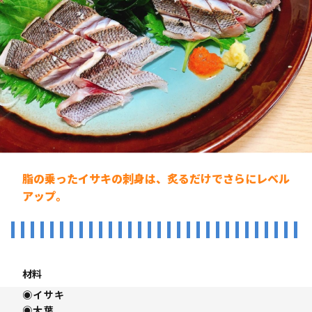
脂の乗ったイサキの刺身は、炙るだけでさらにレベル
アップ。
材料
◉イサキ
◉⼤葉