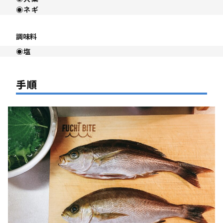
◉ネギ
調味料
◉塩
⼿順