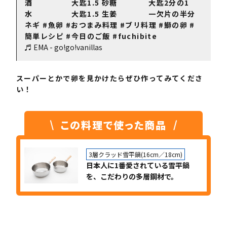
酒 大匙1.5 砂糖 大匙2分の1
水 大匙1.5 生姜 一欠片の半分
ネギ
#魚卵
#おつまみ料理
#ブリ料理
#鰤の卵
#
簡単レシピ
#今日のご飯
#fuchibite
♬ EMA - go!go!vanillas
スーパーとかで卵を見かけたらぜひ作ってみてくださ
い！
この料理で使った商品
3層クラッド雪平鍋(16cm／18cm)
日本人に1番愛されている雪平鍋
を、こだわりの多層鋼材で。