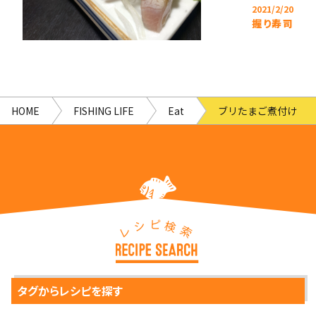
2021/2/20
握り寿司
HOME
FISHING LIFE
Eat
ブリたまご煮付け
ピ
シ
検
レ
索
タグからレシピを探す