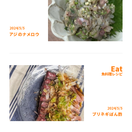
2024/5/5
アジのナメロウ
Eat
魚料理レシピ
2024/5/5
ブリネギぽん酢