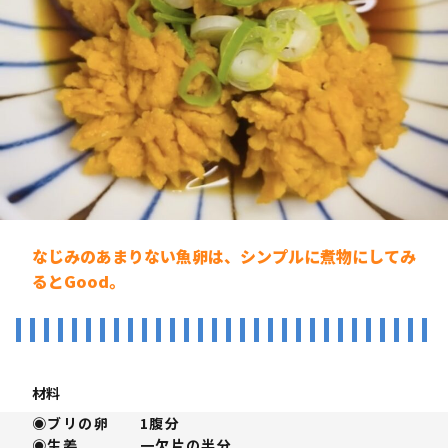
なじみのあまりない魚卵は、シンプルに煮物にしてみ
るとGood。
材料
◉ブリの卵 1腹分
◉生姜 一欠片の半分