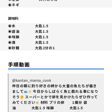
◉ネギ
調味料
◉水 大匙1.5
◉醤油 大匙1.5
◉味醂 大匙1.5
◉酒 大匙1.5
◉砂糖 大匙2分の1
手順動画
@kantan_mama_cook
昨日の朝に釣り好きの姉から大量の魚たちが届き
まして
今日からしばらく魚と戯れる事になり
そう
スーパーとかで卵を見かけたらぜひ作って
みてください
材料 ブリの卵 1腹分 醤
油 大匙1.5 味醂 大匙1.5