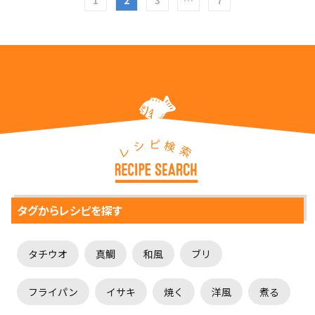
1
2
3
…
7
ピ
シ
検
レ
索
タグからレシピを探す
タチウオ
真鯛
和風
ブリ
フライパン
イサキ
焼く
洋風
煮る