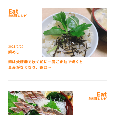
Eat
魚料理レシピ
2021/2/20
鯛めし
鯛は炊飯器で炊く前に⼀度ごま油で焼くと
臭みがなくなり、⾹ば…
Eat
魚料理レシピ